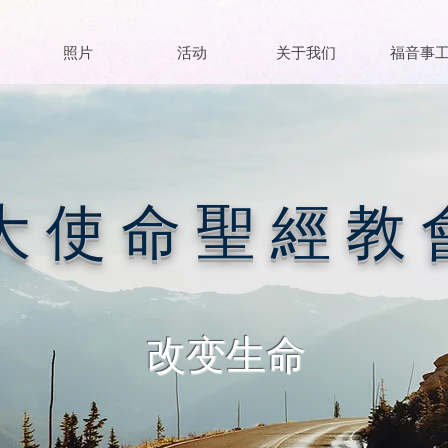
照片
活动
关于我们
福音事
大 使 命 聖 經 教 
改变生命