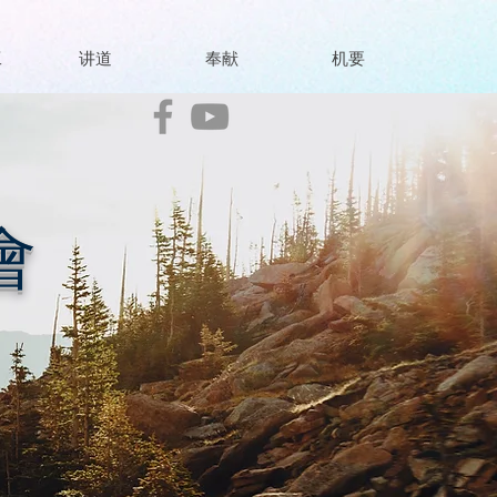
工
讲道
奉献
机要
會