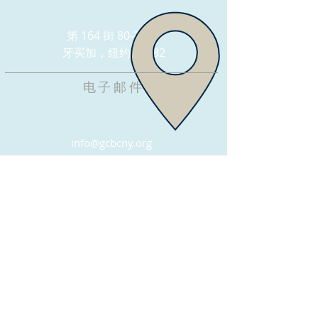
第 164 街 80-22 号
牙买加，纽约 11432
电子邮件
info@gcbcny.org
FOUNDATION CENTER,
INC.
https://foundationcenterny.org